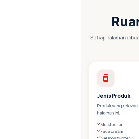
Rua
Setiap halaman dibuat
Jenis Produk
Produk yang relevan
halaman ini.
Moisturizer
Face cream
Gel moisturizer