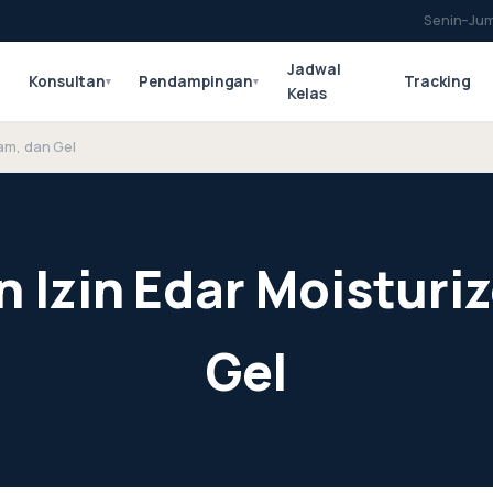
Senin–Jum
Jadwal
Konsultan
Pendampingan
Tracking
▾
▾
▾
Kelas
eam, dan Gel
 Izin Edar Moisturi
Gel