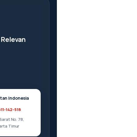
 Relevan
ltan Indonesia
11-142-518
Barat No. 78,
arta Timur