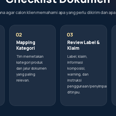
na agar calon klien memahami apa yang perlu dikirim dan apa
Mapping
Review Label &
Kategori
Klaim
Tim memetakan
Label, klaim,
kategori produk
informasi
dan jalur dokumen
komposisi,
yang paling
warning, dan
relevan.
instruksi
penggunaan/penyimpanan
ditinjau.