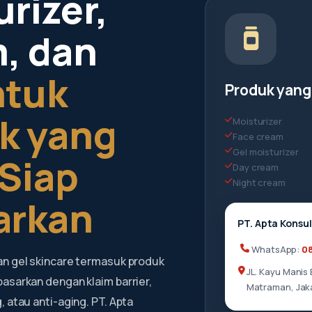
rizer,
, dan
ntuk
Produk yang
k yang
Moisturizer
Face cream
Gel moisturizer
 Siap
Day cream
Night cream
arkan
PT. Apta Konsu
WhatsApp:
08
an gel skincare termasuk produk
JL. Kayu Manis 
pasarkan dengan klaim barrier,
Matraman, Jak
, atau anti-aging. PT. Apta