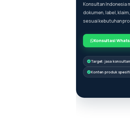
Konsultan Indonesia 
dokumen, label, klaim
sesuai kebutuhan pro
Konsultasi What
Target: jasa konsulta
Konten produk spesif