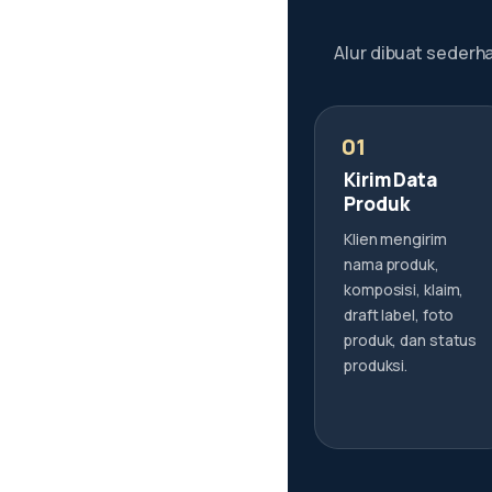
Alur dibuat sederha
Kirim Data
Produk
Klien mengirim
nama produk,
komposisi, klaim,
draft label, foto
produk, dan status
produksi.