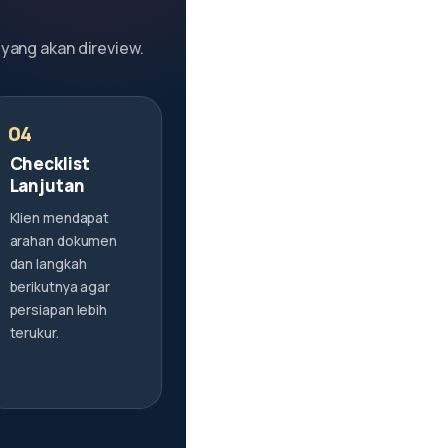
 yang akan direview.
Checklist
Lanjutan
Klien mendapat
arahan dokumen
dan langkah
berikutnya agar
persiapan lebih
terukur.