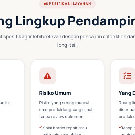
SPESIFIKASI LAYANAN
ng Lingkup Pendampi
 spesifik agar lebih relevan dengan pencarian calon klien da
long-tail.
Risiko Umum
Yang 
 untuk
Risiko yang sering muncul
Ruang l
saat produk langsung dijual
disesua
tanpa review dokumen.
produk 
Klaim barrier repair atau
Mappin
anti-aging berlebihan
moistu