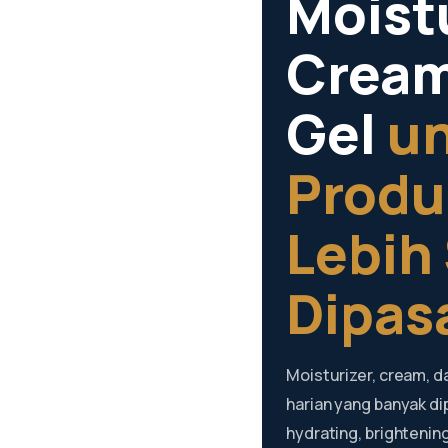
Moistu
Cream
Gel
u
Produ
Lebih
Dipas
Moisturizer, cream, d
harian yang banyak di
hydrating, brightening