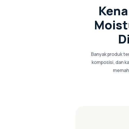
Kena
Moist
D
Banyak produk terl
komposisi, dan ka
memaham