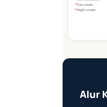
Day cream
Night cream
Alur 