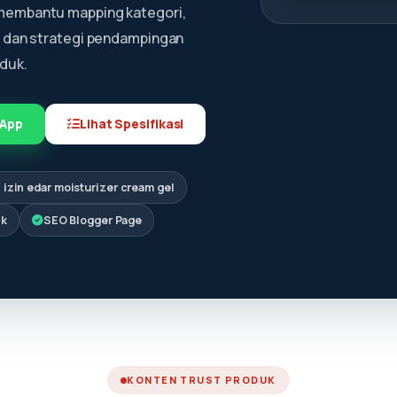
membantu mapping kategori,
, dan strategi pendampingan
duk.
sApp
Lihat Spesifikasi
n izin edar moisturizer cream gel
ik
SEO Blogger Page
KONTEN TRUST PRODUK