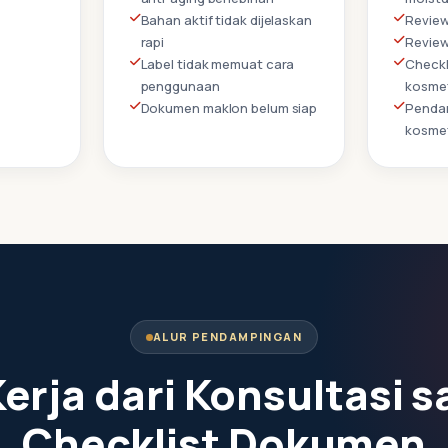
Bahan aktif tidak dijelaskan
Review
rapi
Review
Label tidak memuat cara
Checkl
penggunaan
kosme
Dokumen maklon belum siap
Pendam
kosme
ALUR PENDAMPINGAN
Kerja dari Konsultasi 
Checklist Dokumen