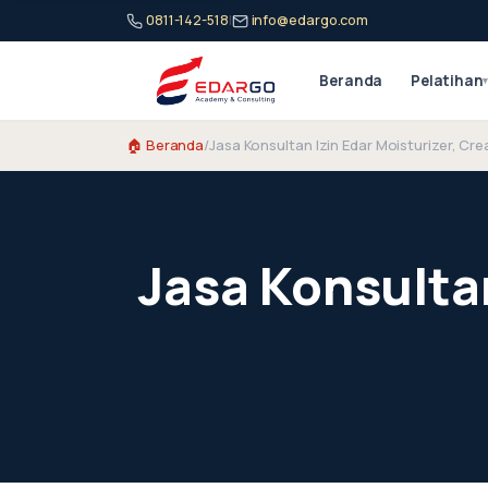
0811-142-518
|
info@edargo.com
Beranda
Pelatihan
🏠 Beranda
/
Jasa Konsultan Izin Edar Moisturizer, Cr
Jasa Konsultan