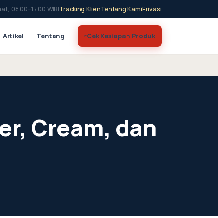
at, 08.00–17.00 WIB
|
Tracking Klien
Tentang Kami
Privasi
Artikel
Tentang
Cek Kesiapan Produk
zer, Cream, dan