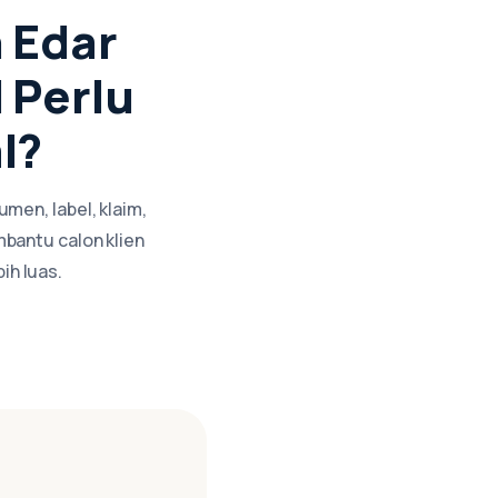
 Edar
 Perlu
l?
umen, label, klaim,
mbantu calon klien
ih luas.