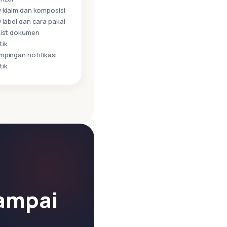
 klaim dan komposisi
 label dan cara pakai
ist dokumen
tik
pingan notifikasi
tik
sampai