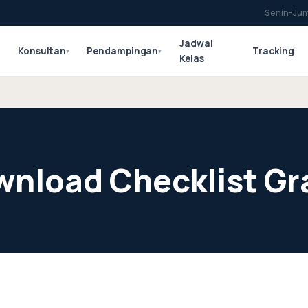
Senin–Jum
Jadwal
Konsultan
Pendampingan
Tracking
▾
▾
▾
Kelas
nload Checklist Gr