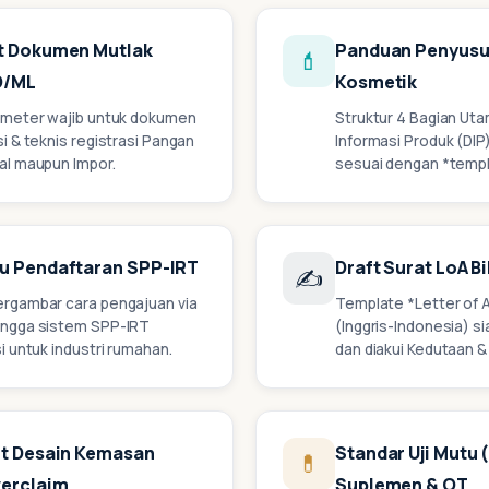
t Dokumen Mutlak
Panduan Penyusu
💄
D/ML
Kosmetik
ameter wajib untuk dokumen
Struktur 4 Bagian U
i & teknis registrasi Pangan
Informasi Produk (DIP
al maupun Impor.
sesuai dengan *templ
u Pendaftaran SPP-IRT
Draft Surat LoA B
✍️
rgambar cara pengajuan via
Template *Letter of
ingga sistem SPP-IRT
(Inggris-Indonesia) si
i untuk industri rumahan.
dan diakui Kedutaan &
nt Desain Kemasan
Standar Uji Mutu 
💊
erclaim
Suplemen & OT