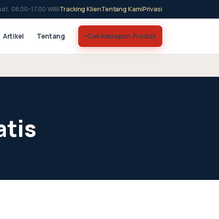
at, 08.00–17.00 WIB
|
Tracking Klien
Tentang Kami
Privasi
Artikel
Tentang
Cek Kesiapan Produk
atis