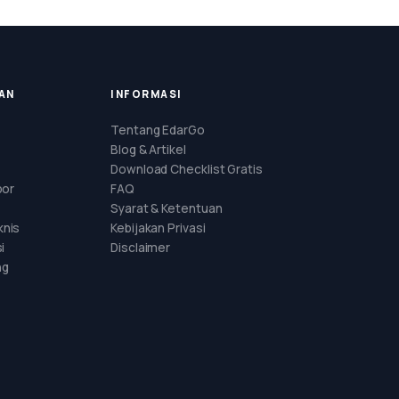
AN
INFORMASI
Tentang EdarGo
Blog & Artikel
Download Checklist Gratis
por
FAQ
Syarat & Ketentuan
nis
Kebijakan Privasi
i
Disclaimer
ng