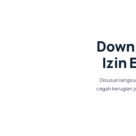
Down
Izin
Disusun langsun
cegah kerugian 