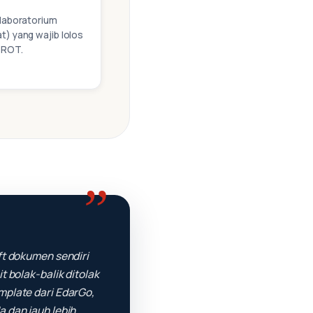
 laboratorium
t) yang wajib lolos
SROT.
”
ft dokumen sendiri
t bolak-balik ditolak
mplate dari EdarGo,
 dan jauh lebih