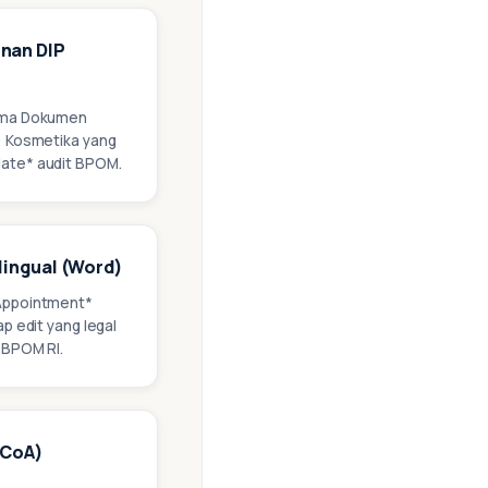
nan DIP
tama Dokumen
) Kosmetika yang
ate* audit BPOM.
ilingual (Word)
 Appointment*
ap edit yang legal
 BPOM RI.
(CoA)