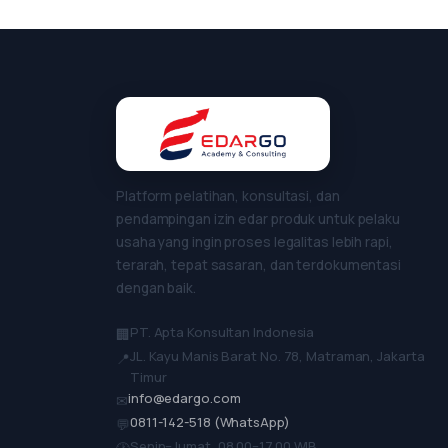
Platform pelatihan, konsultasi, dan
pendampingan izin edar produk untuk pelaku
usaha yang ingin proses legalitas lebih rapi,
terarah, tepat sasaran, dan terdokumentasi
dengan baik.
PT. Apta Konsultan Indonesia
🏢
JL. Kayu Manis Barat No. 78, Matraman, Jakarta
📍
Timur
info@edargo.com
✉
0811-142-518 (WhatsApp)
💬
Senin–Jumat, 08.00–17.00 WIB