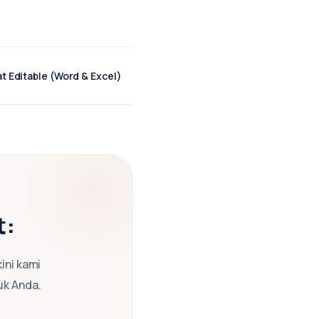
t Editable (Word & Excel)
t:
ini kami
uk Anda.