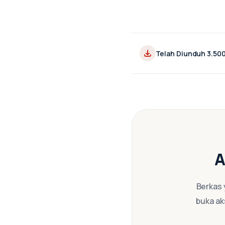
Telah Diunduh 3.50
A
Berkas 
buka ak