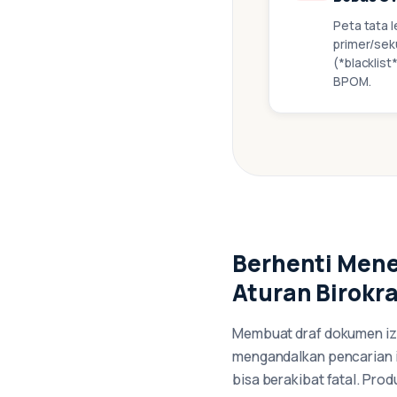
Peta tata 
primer/sek
(*blacklist
BPOM.
Berhenti Men
Aturan Birokr
Membuat draf dokumen izin
mengandalkan pencarian in
bisa berakibat fatal. Prod