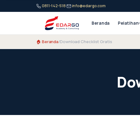
0811-142-518
|
info@edargo.com
Beranda
Pelatihan
🏠 Beranda
/
Download Checklist Gratis
Dow