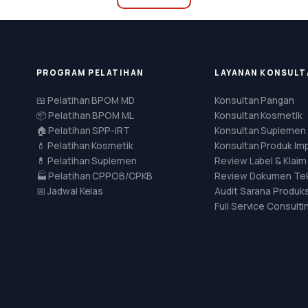
PROGRAM PELATIHAN
LAYANAN KONSULT
🍱 Pelatihan BPOM MD
Konsultan Pangan
📦 Pelatihan BPOM ML
Konsultan Kosmetik
🏠 Pelatihan SPP-IRT
Konsultan Suplemen
💄 Pelatihan Kosmetik
Konsultan Produk Im
💊 Pelatihan Suplemen
Review Label & Klaim
🏭 Pelatihan CPPOB/CPKB
Review Dokumen Tek
📅 Jadwal Kelas
Audit Sarana Produks
Full Service Consulti