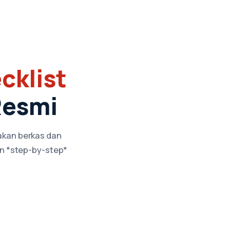
cklist
Resmi
lakan berkas dan
n *step-by-step*