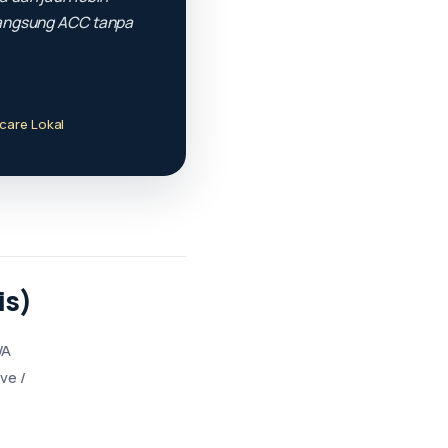
langsung ACC tanpa
care Lokal
is)
WA
ve /