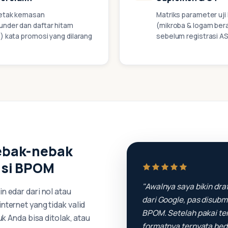
letak kemasan
Matriks parameter uji
under dan daftar hitam
(mikroba & logam bera
*) kata promosi yang dilarang
sebelum registrasi A
ebak-nebak
asi BPOM
"Awalnya saya bikin dra
 edar dari nol atau
dari Google, pas disubmi
ternet yang tidak valid
BPOM. Setelah pakai te
uk Anda bisa ditolak, atau
formatnya ternyata beda