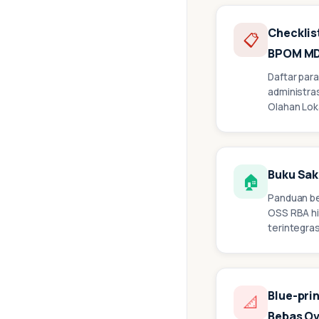
Checklis
📋
BPOM M
Daftar par
administras
Olahan Lok
Buku Sak
🏠
Panduan be
OSS RBA h
terintegras
Blue-pri
📐
Bebas Ov