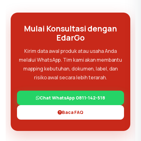
Mulai Konsultasi dengan
EdarGo
Kirim data awal produk atau usaha Anda
melalui WhatsApp. Tim kami akan membantu
mapping kebutuhan, dokumen, label, dan
risiko awal secara lebih terarah.
Chat WhatsApp 0811-142-518
Baca FAQ