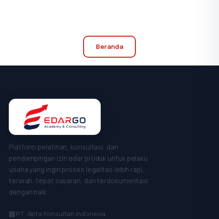
Beranda
Platform pelatihan, konsultasi, dan
pendampingan izin edar produk untuk pelaku
usaha yang ingin proses legalitas lebih rapi,
terarah, tepat sasaran, dan terdokumentasi
dengan baik.
PT. Apta Konsultan Indonesia
🏢