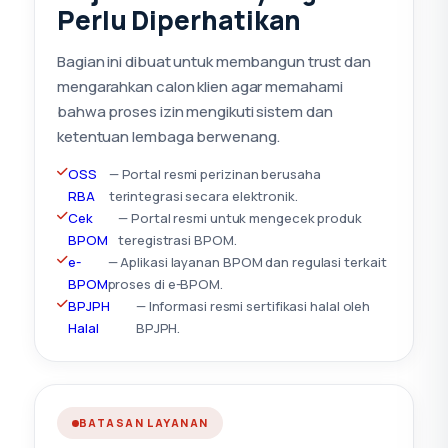
Perlu Diperhatikan
Bagian ini dibuat untuk membangun trust dan
mengarahkan calon klien agar memahami
bahwa proses izin mengikuti sistem dan
ketentuan lembaga berwenang.
OSS
— Portal resmi perizinan berusaha
RBA
terintegrasi secara elektronik.
Cek
— Portal resmi untuk mengecek produk
BPOM
teregistrasi BPOM.
e-
— Aplikasi layanan BPOM dan regulasi terkait
BPOM
proses di e-BPOM.
BPJPH
— Informasi resmi sertifikasi halal oleh
Halal
BPJPH.
BATASAN LAYANAN