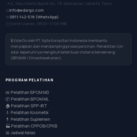
JL. Kayu Manis Barat No. 78, Matraman, Jakarta Timur
📍
info@edargo.com
✉
0811-142-518 (WhatsApp)
💬
Senin–Jumat, 08.00–17.00 WIB
🕐
🔒 EdarGo oleh PT. Apta Konsultan Indonesia membantu
menyiapkan dan mendampingi proses perizinan. Penerbitan izin
edar sepenuhnya mengikuti ketentuan instansi berwenang
(BPOM RI / Dinas Kesehatan).
PROGRAM PELATIHAN
🍱 Pelatihan BPOM MD
📦 Pelatihan BPOM ML
🏠 Pelatihan SPP-IRT
💄 Pelatihan Kosmetik
💊 Pelatihan Suplemen
🏭 Pelatihan CPPOB/CPKB
📅 Jadwal Kelas