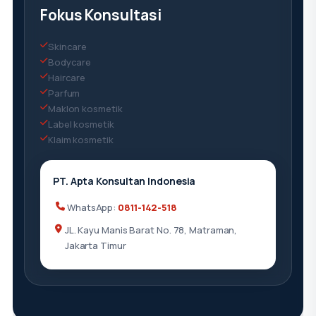
Fokus Konsultasi
Skincare
Bodycare
Haircare
Parfum
Maklon kosmetik
Label kosmetik
Klaim kosmetik
PT. Apta Konsultan Indonesia
WhatsApp:
0811-142-518
JL. Kayu Manis Barat No. 78, Matraman,
Jakarta Timur